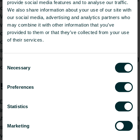
provide social media features and to analyse our traffic.
dan niet gebruik te maken van de koelmodus.
We also share information about your use of our site with
Wanneer zowel verwarming als actieve koeling
our social media, advertising and analytics partners who
wordt toegepast, is het belangrijk om ook een
may combine it with other information that you’ve
condensafvoer te installeren. Vergeet hierbij niet
provided to them or that they’ve collected from your use
of their services.
de afvoer te voorzien van een sifon als
stankafsluiter. Indien condensvrij of droog koelen
wordt toegepast, wordt externe dauwpuntmeting
Consent
aanbevolen. De koelcapaciteit is dan lager.
Necessary
Selection
5. Accessoires
Preferences
De iVector S2 ventilo-convector wordt geleverd
Statistics
inclusief regeling en aanvoer- en retourklep.
Accessoires zoals een afstandsbedieningspaneel,
Marketing
staande consoles, afdekkingen, enz. zijn optioneel
verkrijgbaar.