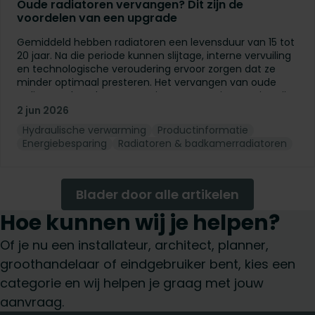
Oude radiatoren vervangen? Dit zijn de
voordelen van een upgrade
Gemiddeld hebben radiatoren een levensduur van 15 tot
20 jaar. Na die periode kunnen slijtage, interne vervuiling
en technologische veroudering ervoor zorgen dat ze
minder optimaal presteren. Het vervangen van oude
radiatoren kan daarom een interessante investering zijn,
zelfs wanneer u niet overstapt naar een warmtepomp of
2 jun 2026
een ander lage temperatuursysteem.
Hydraulische verwarming
Productinformatie
Energiebesparing
Radiatoren & badkamerradiatoren
Blader door alle artikelen
Hoe kunnen wij je helpen?
Of je nu een installateur, architect, planner,
groothandelaar of eindgebruiker bent, kies een
categorie en wij helpen je graag met jouw
aanvraag.