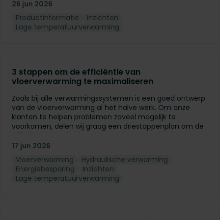
enkele snelle tips en tricks op basis van veelgestelde
26 jun 2026
vragen van onze klanten.
Productinformatie
Inzichten
Lage temperatuurverwarming
3 stappen om de efficiëntie van
vloerverwarming te maximaliseren
Zoals bij alle verwarmingssystemen is een goed ontwerp
van de vloerverwarming al het halve werk. Om onze
klanten te helpen problemen zoveel mogelijk te
voorkomen, delen wij graag een driestappenplan om de
efficiëntie van de vloerverwarming te maximaliseren.
17 jun 2026
Vloerverwarming
Hydraulische verwarming
Energiebesparing
Inzichten
Lage temperatuurverwarming