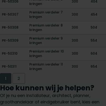
PR-50306
300
404
kringen
Premium verdeler 7
PR-50307
300
454
kringen
Premium verdeler 8
PR-50308
300
504
kringen
Premium verdeler 9
PR-50309
300
554
kringen
Premium verdeler 10
PR-50310
300
604
kringen
Premium verdeler 11
PR-50311
300
654
kringen
1
2
Hoe kunnen wij je helpen?
Of je nu een installateur, architect, planner,
groothandelaar of eindgebruiker bent, kies een