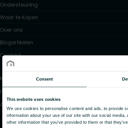
Ondersteuning
Waar te Kopen
Over ons
Blogartikelen
Contact
Information
Consent
Det
Privacy beleid
This website uses cookies
Algemene voorwaarden
We use cookies to personalise content and ads, to provide so
information about your use of our site with our social media,
other information that you’ve provided to them or that they’ve