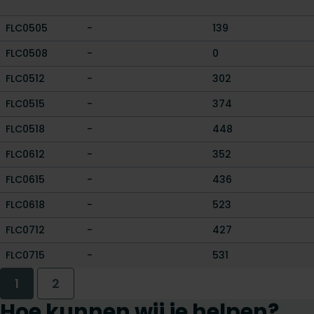
FLC0505
-
139
FLC0508
-
0
FLC0512
-
302
FLC0515
-
374
FLC0518
-
448
FLC0612
-
352
FLC0615
-
436
FLC0618
-
523
FLC0712
-
427
FLC0715
-
531
1
2
Hoe kunnen wij je helpen?