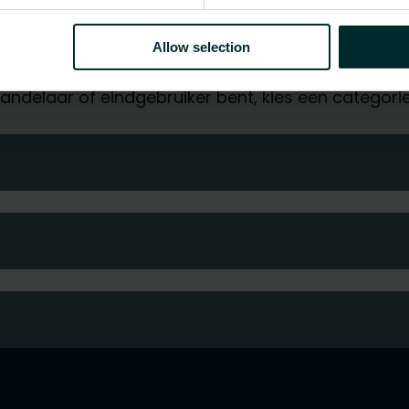
-
Allow selection
othandelaar of eindgebruiker bent, kies een categor