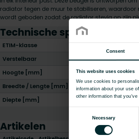
in elk interieur past. Deze beugel is ontworpen om
radiator tegen de muur te stabiliseren, waardoo
wordt geboden zodat de radiator stevig op zijn plaa
Technische specificaties
ETIM-klasse
Consent
Verstelbaar
Hoogte [mm]
This website uses cookies
We use cookies to personalis
Breedte / Lengte [mm]
information about your use of
other information that you’ve
Diepte [mm]
Consent
Necessary
Selection
Artikelen
Artikelcode
Artikelbeschrijving
Gewicht [k