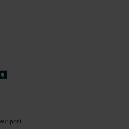
a
ieur past