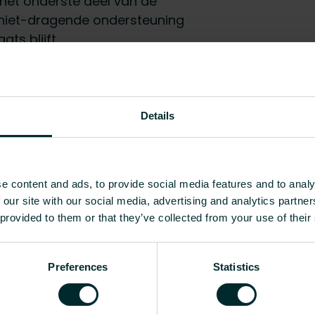
 het onderste deel van de
r niet-dragende ondersteuning
ts blijft.
EC010197 - Radiatorwandcons
Details
Ja
120
e content and ads, to provide social media features and to analy
50
 our site with our social media, advertising and analytics partn
 provided to them or that they’ve collected from your use of their
18
Alles weergeven
Preferences
Statistics
g]
CO2/Kg equivalent per kg materiaal