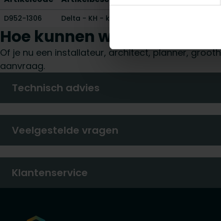
D952-1306
Delta - KH - klemh - verzinkt
-
Hoe kunnen wij je helpen?
Of je nu een installateur, architect, planner, gro
aanvraag.
Technisch advies
Veelgestelde vragen
Klantenservice