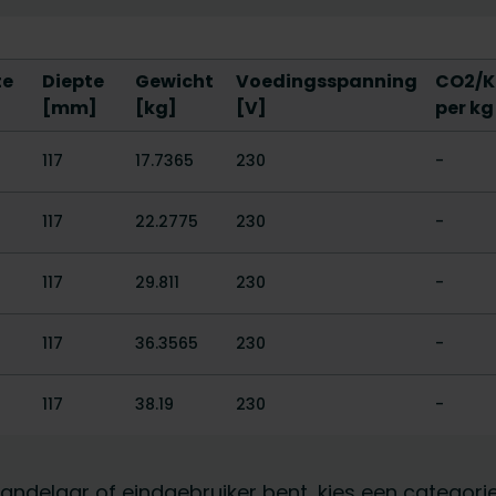
te
Diepte
Gewicht
Voedingsspanning
CO2/K
[mm]
[kg]
[V]
per kg
117
17.7365
230
-
117
22.2775
230
-
117
29.811
230
-
117
36.3565
230
-
117
38.19
230
-
othandelaar of eindgebruiker bent, kies een categor