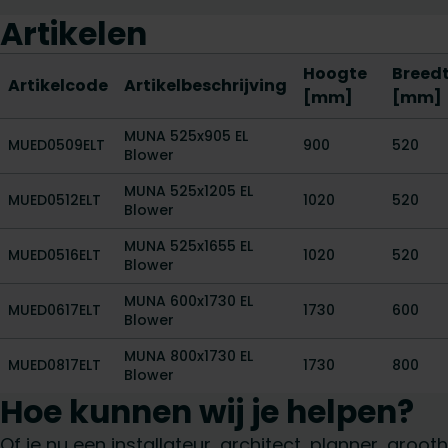
Artikelen
Hoogte
Breed
Artikelcode
Artikelbeschrijving
[mm]
[mm]
MUNA 525x905 EL
MUED0509ELT
900
520
Blower
MUNA 525x1205 EL
MUED0512ELT
1020
520
Blower
MUNA 525x1655 EL
MUED0516ELT
1020
520
Blower
MUNA 600x1730 EL
MUED0617ELT
1730
600
Blower
MUNA 800x1730 EL
MUED0817ELT
1730
800
Blower
Hoe kunnen wij je helpen?
Of je nu een installateur, architect, planner, gro