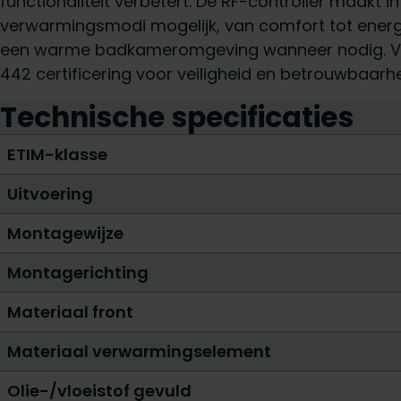
functionaliteit verbetert. De RF-controller maakt i
verwarmingsmodi mogelijk, van comfort tot energ
een warme badkameromgeving wanneer nodig. Vo
442 certificering voor veiligheid en betrouwbaarh
Technische specificaties
ETIM-klasse
Uitvoering
Montagewijze
Montagerichting
Materiaal front
Materiaal verwarmingselement
Olie-/vloeistof gevuld