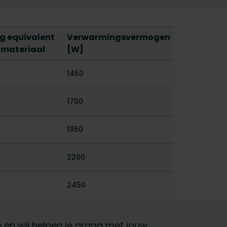
g equivalent
Verwarmingsvermogen
 materiaal
[W]
1450
1700
1950
2200
2450
ie en wij helpen je graag met jouw