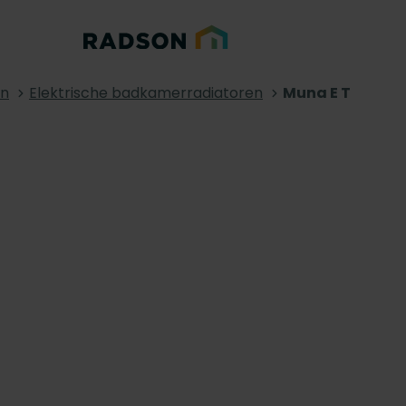
en
Elektrische badkamerradiatoren
Muna E T