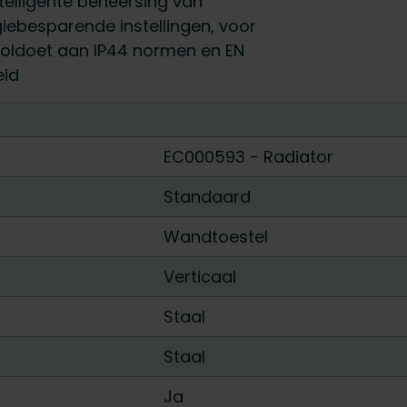
ntelligente beheersing van
iebesparende instellingen, voor
ldoet aan IP44 normen en EN
eid
EC000593 - Radiator
Standaard
Wandtoestel
Verticaal
Staal
Staal
Ja