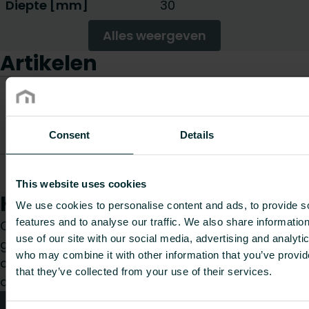
Diepte [mm]
30
Alles weergeven
Artikelen
CO2/K
Gewicht
equiva
Artikelcode
Artikelbeschrijving
[kg]
per kg
Consent
Details
mater
Delta - AH2 -
D950-1603
-
-
afstandh - verzinkt
This website uses cookies
Hoe kunnen wij je helpen?
We use cookies to personalise content and ads, to provide s
features and to analyse our traffic. We also share informatio
Of je nu een installateur, architect, planner,
use of our site with our social media, advertising and analyti
groothandelaar of eindgebruiker bent, kies een
who may combine it with other information that you’ve provid
categorie en wij helpen je graag met jouw
that they’ve collected from your use of their services.
aanvraag.