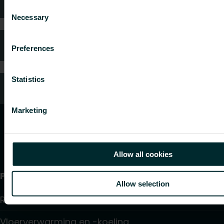
Technisch advies
Consent
Necessary
Selection
Veelgestelde vragen
Preferences
Statistics
Klantenservice
Marketing
Allow all cookies
Producten
Allow selection
Radiatoren
Vloerverwarming en -koeling