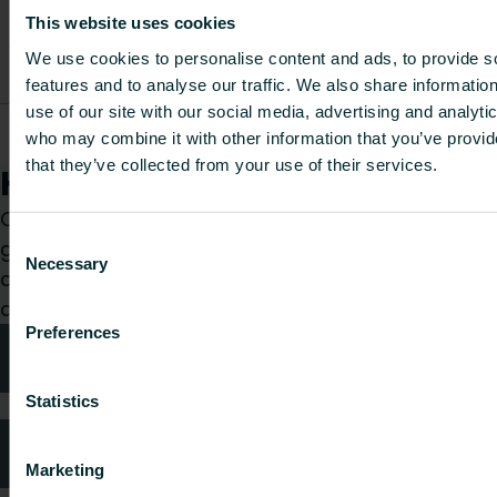
This website uses cookies
Lengte
Gewich
Artikelcode
Artikelbeschrijving
[mm]
[kg]
We use cookies to personalise content and ads, to provide s
features and to analyse our traffic. We also share informatio
use of our site with our social media, advertising and analyti
Noppjet Light -
50270
1000
12.3984
who may combine it with other information that you’ve provid
noppenplaat
that they’ve collected from your use of their services.
Hoe kunnen wij je helpen?
Of je nu een installateur, architect, planner,
Consent
groothandelaar of eindgebruiker bent, kies een
Necessary
Selection
categorie en wij helpen je graag met jouw
aanvraag.
Preferences
Technisch advies
Statistics
Veelgestelde vragen
Marketing