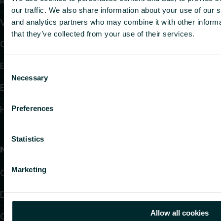
Radiatoren
our traffic. We also share information about your use of our s
Vloerverwarming en -koeling
and analytics partners who may combine it with other informa
that they’ve collected from your use of their services.
Convectoren
Elektrische verwarming
Consent
Necessary
Selection
Elektronische regelingen
Hydraulische regelingen
Preferences
Statistics
Nuttige links
Marketing
Oplossingen
Downloads
Allow all cookies
Ondersteuning