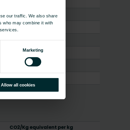
se our traffic. We also share
ers who may combine it with
 services.
Marketing
Allow all cookies
CO2/Kg equivalent per kg