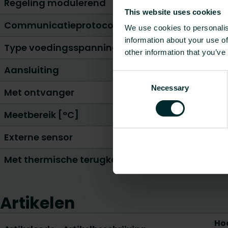
Regeling modulerend
This website uses cookies
Communicatieprotocol
We use cookies to personalis
information about your use of
Type voedingsspanning
other information that you’ve
Aansluiting
Consent
Necessary
Selection
Met ontvanger
Meetbereik [°C]
Externe sensor
Met thermische terugkoppeling
Artikelen
Ho