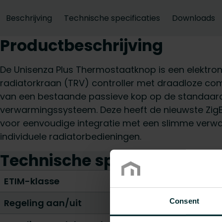
Beschrijving
Technische specificaties
Downloads
Productbeschrijving
De Unisenza Plus Thermostaatknop is een elektro
radiatorkraan (TRV) controller met draadloze co
van een bestaande passieve kop op de standaard 
verwarmingssysteem. Deze heeft de nieuwste ZigB
voor eenvoudige integratie met een slimme verw
individuele radiatorbedieningen.
Technische specificaties
ETIM-klasse
Regeling aan/uit
Consent