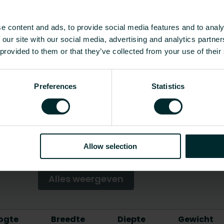
Ja
merkgebonden
e content and ads, to provide social media features and to analy
 our site with our social media, advertising and analytics partn
Batterij/Accu
 provided to them or that they’ve collected from your use of their
Draadloos
Preferences
Statistics
Nee
5 - 35
Nee
Allow selection
Nee
Alles weergeven
ogte
Breedte
Diepte
Gewicht