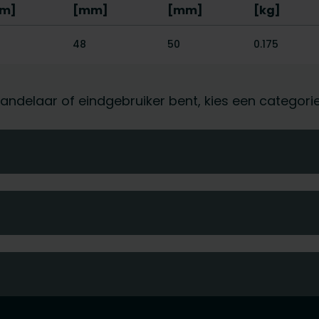
m]
[mm]
[mm]
[kg]
48
50
0.175
othandelaar of eindgebruiker bent, kies een categor