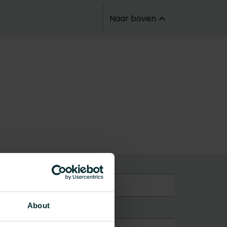
Naar boven
aat
About