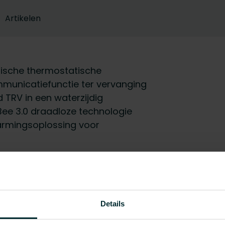
Artikelen
nische thermostatische
mmunicatiefunctie ter vervanging
TRV in een waterzijdig
ee 3.0 draadloze technologie
armingsoplossing voor
EC003263 - Slimme thermost
Nee
Details