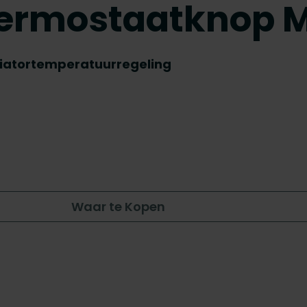
hermostaatknop 
iatortemperatuurregeling
Waar te Kopen