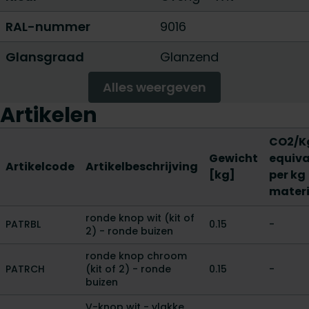
RAL-nummer
9016
Glansgraad
Glanzend
Alles weergeven
Artikelen
CO2/K
Gewicht
equiva
Artikelcode
Artikelbeschrijving
[kg]
per kg
mater
ronde knop wit (kit of
PATRBL
0.15
-
2) - ronde buizen
ronde knop chroom
PATRCH
(kit of 2) - ronde
0.15
-
buizen
V-knop wit - vlakke