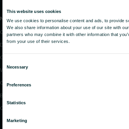
This website uses cookies
Nuttige links
We use cookies to personalise content and ads, to provide soc
We also share information about your use of our site with our
Oplossingen
partners who may combine it with other information that you’v
from your use of their services.
Downloads
Ondersteuning
Consent
Necessary
Selection
Waar te Kopen
Over ons
Preferences
Blogartikelen
Statistics
Contact
Marketing