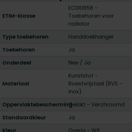
EC010858 -
ETIM-klasse
Toebehoren voor
radiator
Type toebehoren
Handdoekhanger
Toebehoren
Ja
Onderdeel
Nee
/
Ja
Kunststof
-
Materiaal
Roestvrijstaal (RVS -
inox)
Oppervlaktebescherming
Gelakt
-
Verchroomd
Standaardkleur
Ja
Kleur
Overig
-
Wit