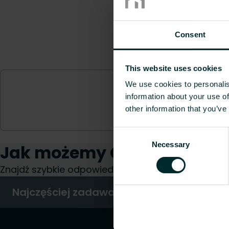
Consent
This website uses cookies
We use cookies to personalis
information about your use of
other information that you’ve
Consent
Necessary
Selection
Jak możemy Ci pomóc?
Znajdź szybkie odpowiedzi na najczęściej zadawan
Najczęściej zadawane pytania