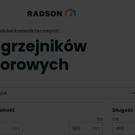
jników konwektorowych
 grzejników
torowych