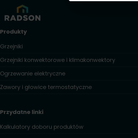
Produkty
Grzejniki
Grzejniki konwektorowe i klimakonwektory
Ogrzewanie elektryczne
Zawory i głowice termostatyczne
Przydatne linki
Kalkulatory doboru produktów