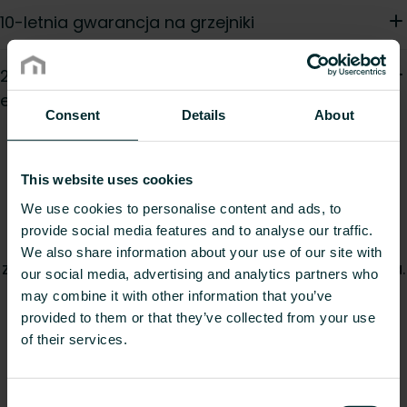
10-letnia gwarancja na grzejniki
2-letnia gwarancja na wszystkie komponenty
elektroniczne i elektryczne
Consent
Details
About
Dokumenty gwarancyjne
Radson
This website uses cookies
We use cookies to personalise content and ads, to
W Radson jesteśmy zaangażowani w
provide social media features and to analyse our traffic.
dostarczanie produktów najwyższej jakości oraz
We also share information about your use of our site with
zapewnienie najlepszego poziomu obsługi klienta.
our social media, advertising and analytics partners who
Ta biblioteka dokumentów umożliwia łatwy
may combine it with other information that you’ve
dostęp do dokumentów gwarancyjnych
provided to them or that they’ve collected from your use
produktów marki Radson. Dowiedz się jakie
of their services.
dodatkowe warunki gwarancji oferujemy, aby
chronić nabywców przed pewnymi wadami i
Consent