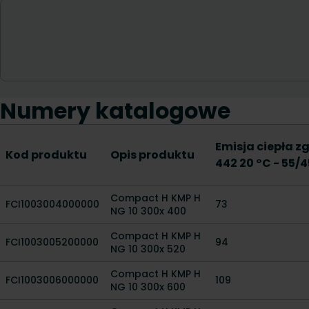
Numery katalogowe
Emisja ciepła z
Kod produktu
Opis produktu
442 20 °C - 55/
Compact H KMP H
FCI1003004000000
73
NG 10 300x 400
Compact H KMP H
FCI1003005200000
94
NG 10 300x 520
Compact H KMP H
FCI1003006000000
109
NG 10 300x 600