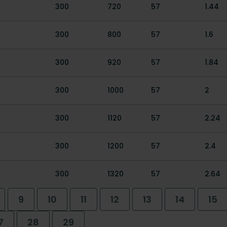
300
720
57
1.44
300
800
57
1.6
300
920
57
1.84
300
1000
57
2
300
1120
57
2.24
300
1200
57
2.4
300
1320
57
2.64
9
10
11
12
13
14
15
7
28
29