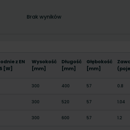
godnie z EN
Wysokość
Długość
Głębokość
Zawa
45 [W]
[mm]
[mm]
[mm]
(poj
300
400
57
0.8
300
520
57
1.04
300
600
57
1.2