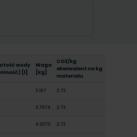
CO2/kg
rtość wody
Waga
ekwiwalent na kg
emność) [l]
[kg]
materiału
3.107
2.73
3.7674
2.73
4.2073
2.73