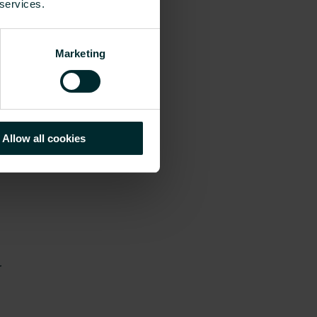
 services.
Marketing
Allow all cookies
s
r