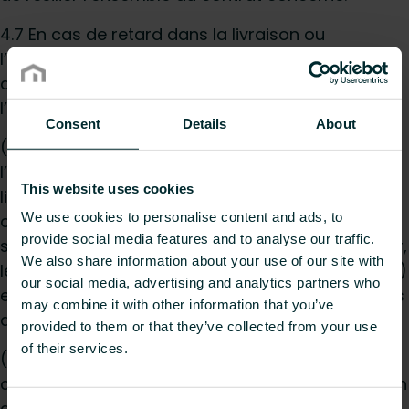
4.7 En cas de retard dans la livraison ou
l’enlèvement des marchandises et/ou l’exécution
des services imputable aux actions ou à
l’omission du client :
Consent
Details
About
(a) la livraison des Marchandises et/ou
l’exécution des Services sont réputées avoir eu
This website uses cookies
lieu au moment où, sans ces retards, la livraison
We use cookies to personalise content and ads, to
ou l’exécution aurait eu lieu et tous les frais
provide social media features and to analyse our traffic.
supplémentaires (y compris, mais sans s'y limiter,
We also share information about your use of our site with
les frais de stockage, d’assurance et de livraison)
our social media, advertising and analytics partners who
encourus en raison de ces retards seront ajoutés
may combine it with other information that you’ve
au Prix contractuel et payés par le Client ; et
provided to them or that they’ve collected from your use
of their services.
(b) Purmo Group Belgium NV peut vendre ou
céder de telles marchandises [à sa discrétion] en
avisant le Client par écrit au moins 28 jours à