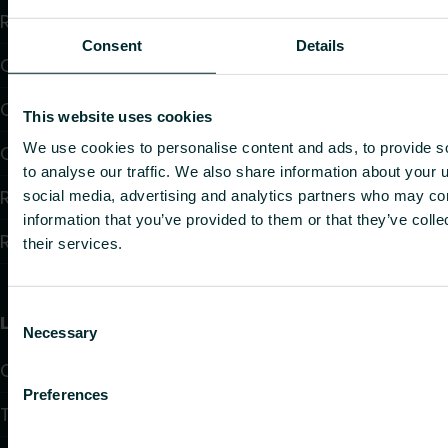
Radiateurs
Consent
Details
Chauffage par le sol et raffraîchissant
Convecteurs
This website uses cookies
We use cookies to personalise content and ads, to provide s
Chauffage électrique
to analyse our traffic. We also share information about your u
Régulation électrique
social media, advertising and analytics partners who may com
information that you’ve provided to them or that they’ve coll
Régulation hydraulique
their services.
Consent
Liens utiles
Necessary
Selection
Calculateurs
Preferences
Téléchargements