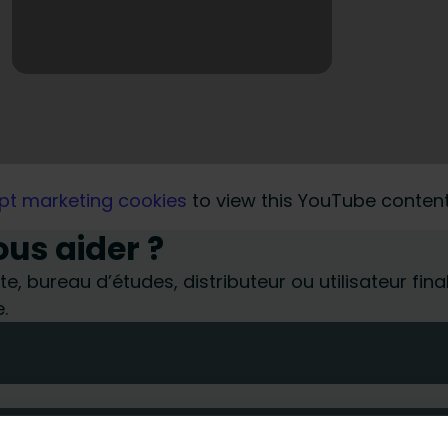
pt marketing cookies
to view this YouTube content
s aider ?
te, bureau d’études, distributeur ou utilisateur fin
.