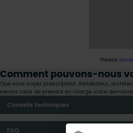
Please
acce
Comment pouvons-nous vou
Que vous soyez prescripteur, installateur, architec
serons ravis de prendre en charge votre demande
Conseils techniques
FAQ