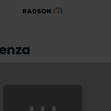
senza
⋯