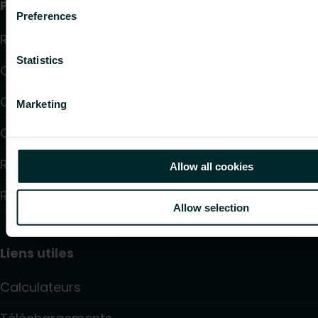
Produits
Preferences
Radiateurs
Statistics
Chauffage par le sol et raffraîchissant
Convecteurs
Marketing
Chauffage électrique
Régulation électrique
Allow all cookies
Régulation hydraulique
Allow selection
Liens utiles
Calculateurs