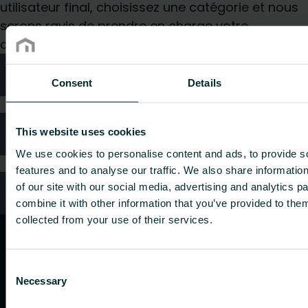
utilisateur final, choisissez une catégorie et nous
serons ravis de prendre en charge votre
demande.
Conseils techniques
Consent
Details
FAQ
This website uses cookies
We use cookies to personalise content and ads, to provide s
features and to analyse our traffic. We also share informatio
of our site with our social media, advertising and analytics 
Service client
combine it with other information that you’ve provided to them
collected from your use of their services.
Consent
Necessary
Selection