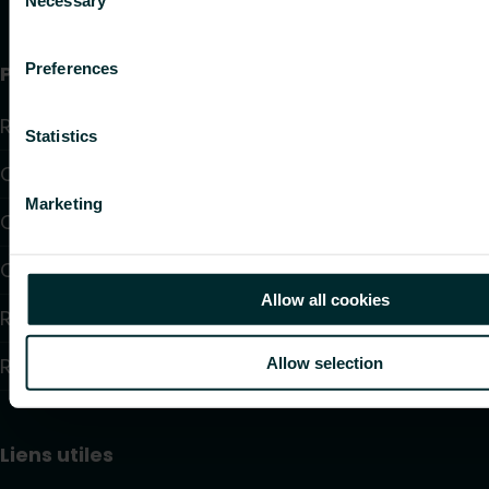
Selection
Preferences
Produits
Radiateurs
Statistics
Chauffage par le sol et raffraîchissant
Marketing
Convecteurs
Chauffage électrique
Allow all cookies
Régulation électrique
Régulation hydraulique
Allow selection
Liens utiles