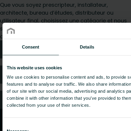
Que vous soyez prescripteur, installateur,
architecte, bureau d’études, distributeur ou
utilisateur final, choisissez une catégorie et nous
serons ravis de prendre en charge votre
demande.
Consent
Details
Conseils techniques
This website uses cookies
FAQ
We use cookies to personalise content and ads, to provide s
features and to analyse our traffic. We also share informatio
of our site with our social media, advertising and analytics 
combine it with other information that you’ve provided to them
Service client
collected from your use of their services.
Consent
Necessary