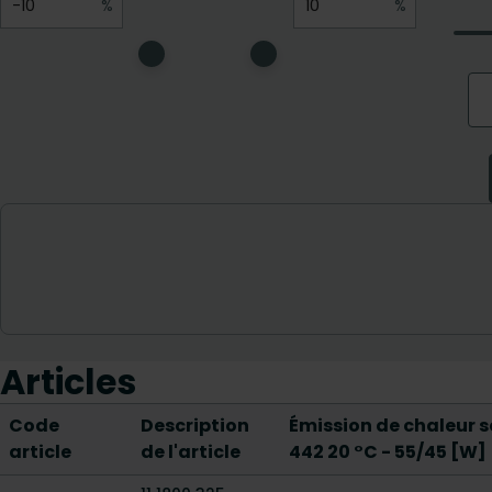
Articles
Code
Description
Émission de chaleur s
article
de l'article
442 20 °C - 55/45 [W]