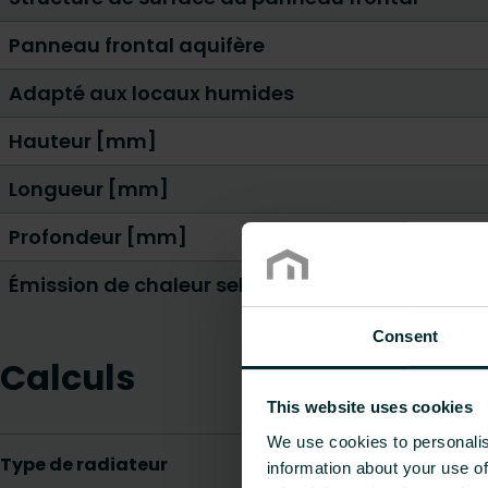
Panneau frontal aquifère
Adapté aux locaux humides
Hauteur [mm]
Longueur [mm]
Profondeur [mm]
Émission de chaleur selon EN 442 20 °C - 55/45
Consent
Calculs
This website uses cookies
We use cookies to personalis
information about your use of