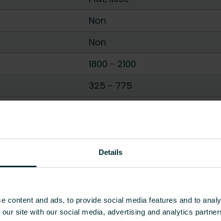
Non
Non
1800
-
2100
325
-
775
65
-
97
 [W]
378
-
1276
Tout afficher
Details
e content and ads, to provide social media features and to analy
 our site with our social media, advertising and analytics partn