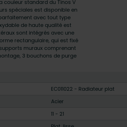
 La couleur standard du Tinos V
eurs spéciales est disponible en
 parfaitement avec tout type
oxydable de haute qualité est
téraux sont intégrés avec une
me rectangulaire, qui est fixé
ec supports muraux comprenant
e montage, 3 bouchons de purge
EC011022 - Radiateur plat
Acier
11
-
21
Plat, lisse