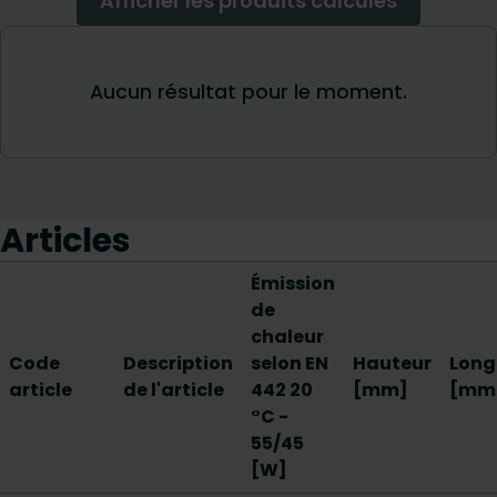
Articles
Émission
de
chaleur
Code
Description
selon EN
Hauteur
Long
article
de l'article
442 20
[mm]
[mm
°C -
55/45
[W]