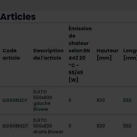
Articles
Émission
de
chaleur
Code
Description
selon EN
Hauteur
Long
article
de l'article
442 20
[mm]
[mm
°C -
55/45
[W]
ELATO
550x830
EL0408LEDT
0
830
550
gauche
Blower
ELATO
EL0408REDT
550x830
0
830
550
droite Blower