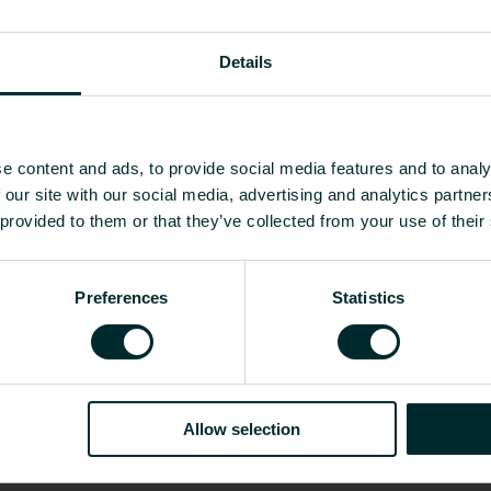
hevilles fournies et suivez les
résultats optimaux. Son design
ement parfait
Details
Poids [kg]
CO2/Kg équivalent par kg de
e content and ads, to provide social media features and to analy
 our site with our social media, advertising and analytics partn
 - RAL 9016
-
-
 provided to them or that they’ve collected from your use of their
s aider ?
te, bureau d’études, distributeur ou utilisateur fin
Preferences
Statistics
.
Allow selection