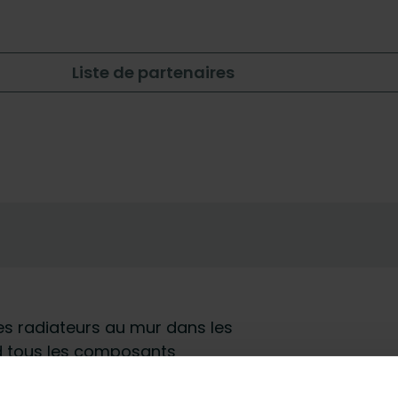
Liste de partenaires
les radiateurs au mur dans les
d tous les composants
ssant que le radiateur reste