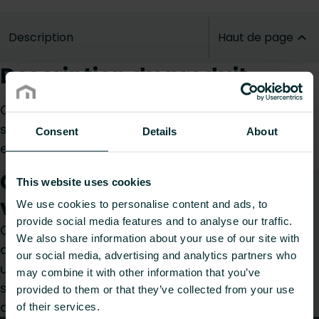
Description
Haut de page
Description du produit
Cette vanne à boisseau de haute qualité a été
spécialement conçue pour la fermeture sûre et
Consent
Details
About
efficace d’un collecteur de chauffage par le sol.
Comment pouvons-nous
This website uses cookies
vous aider ?
We use cookies to personalise content and ads, to
provide social media features and to analyse our traffic.
Que vous soyez prescripteur, installateur,
We also share information about your use of our site with
architecte, bureau d’études, distributeur ou
our social media, advertising and analytics partners who
utilisateur final, choisissez une catégorie et nous
may combine it with other information that you’ve
serons ravis de prendre en charge votre
provided to them or that they’ve collected from your use
demande.
of their services.