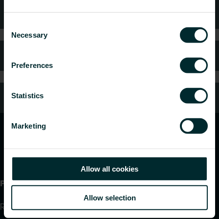
Conseils techniques
Consent
Necessary
Selection
FAQ
Preferences
Service client
Statistics
Marketing
Allow all cookies
Produits
Allow selection
Radiateurs