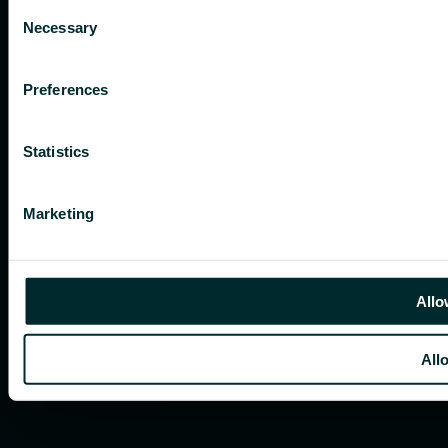
Consent
Necessary
Selection
Preferences
Statistics
Marketing
Allo
All