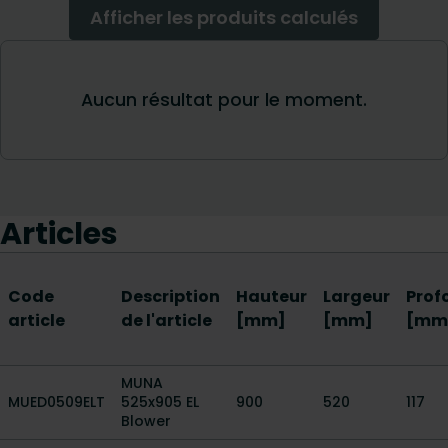
Articles
Code
Description
Hauteur
Largeur
Prof
article
de l'article
[mm]
[mm]
[mm
MUNA
MUED0509ELT
525x905 EL
900
520
117
Blower