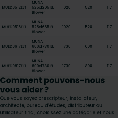
MUNA
MUED0512ELT
525x1205 EL
1020
520
117
Blower
MUNA
MUED0516ELT
525x1655 EL
1020
520
117
Blower
MUNA
MUED0617ELT
600x1730 EL
1730
600
117
Blower
MUNA
MUED0817ELT
800x1730 EL
1730
800
117
Blower
Comment pouvons-nous
vous aider ?
Que vous soyez prescripteur, installateur,
architecte, bureau d’études, distributeur ou
utilisateur final, choisissez une catégorie et nous