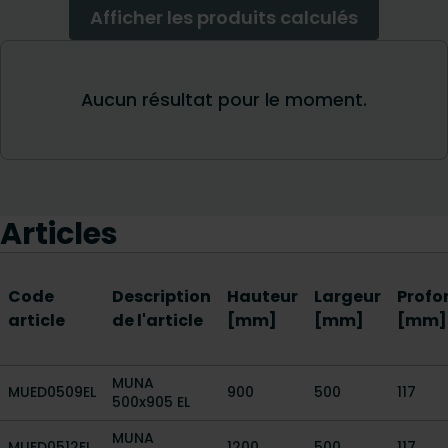
Articles
Code
Description
Hauteur
Largeur
Profo
article
de l'article
[mm]
[mm]
[mm]
MUNA
MUED0509EL
900
500
117
500x905 EL
MUNA
MUED0512EL
1200
500
117