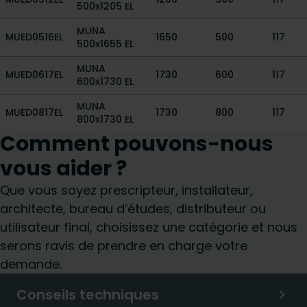
500x1205 EL
MUNA
MUED0516EL
1650
500
117
500x1655 EL
MUNA
MUED0617EL
1730
600
117
600x1730 EL
MUNA
MUED0817EL
1730
800
117
800x1730 EL
Comment pouvons-nous
vous aider ?
Que vous soyez prescripteur, installateur,
architecte, bureau d’études, distributeur ou
utilisateur final, choisissez une catégorie et nous
serons ravis de prendre en charge votre
demande.
Conseils techniques