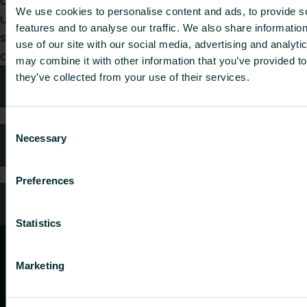
architecte, bureau d’études, distributeur ou
We use cookies to personalise content and ads, to provide s
utilisateur final, choisissez une catégorie et nous
features and to analyse our traffic. We also share informatio
serons ravis de prendre en charge votre
use of our site with our social media, advertising and analyt
demande.
may combine it with other information that you’ve provided to
they’ve collected from your use of their services.
Conseils techniques
Consent
Necessary
Selection
FAQ
Preferences
Service client
Statistics
Marketing