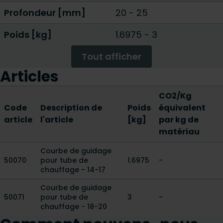
Profondeur [mm]
20
-
25
Poids [kg]
1.6975
-
3
Tout afficher
Articles
CO2/Kg
Code
Description de
Poids
équivalent
article
l'article
[kg]
par kg de
matériau
Courbe de guidage
50070
pour tube de
1.6975
-
chauffage - 14-17
Courbe de guidage
50071
pour tube de
3
-
chauffage - 18-20