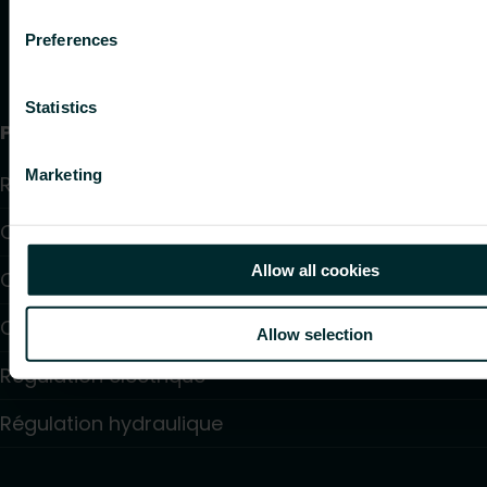
Preferences
Statistics
Produits
Marketing
Radiateurs
Chauffage par le sol et raffraîchissant
Allow all cookies
Convecteurs
Chauffage électrique
Allow selection
Régulation électrique
Régulation hydraulique