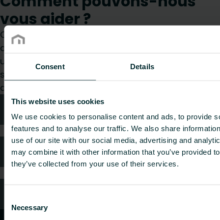
Comment pouvons-nous
vous aider ?
Que vous soyez prescripteur, installateur,
architecte, bureau d’études, distributeur ou
utilisateur final, choisissez une catégorie et nous
Consent
Details
serons ravis de prendre en charge votre
demande.
This website uses cookies
Conseils techniques
We use cookies to personalise content and ads, to provide s
features and to analyse our traffic. We also share informatio
use of our site with our social media, advertising and analyt
FAQ
may combine it with other information that you’ve provided to
they’ve collected from your use of their services.
Service client
Consent
Necessary
Selection