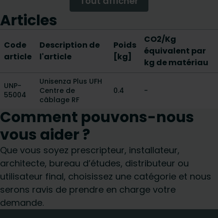
Tout afficher
Articles
CO2/Kg
Code
Description de
Poids
équivalent par
article
l'article
[kg]
kg de matériau
Unisenza Plus UFH
UNP-
Centre de
0.4
-
55004
câblage RF
Comment pouvons-nous
vous aider ?
Que vous soyez prescripteur, installateur,
architecte, bureau d’études, distributeur ou
utilisateur final, choisissez une catégorie et nous
serons ravis de prendre en charge votre
demande.