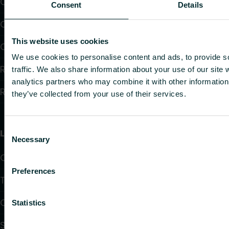
Chauffage par le sol et raffraîchissant
Consent
Details
Convecteurs
This website uses cookies
Chauffage électrique
We use cookies to personalise content and ads, to provide s
Régulation électrique
traffic. We also share information about your use of our site 
analytics partners who may combine it with other information 
Régulation hydraulique
they’ve collected from your use of their services.
Consent
Liens utiles
Necessary
Selection
Calculateurs
Preferences
Téléchargements
Connaissances
Statistics
Support