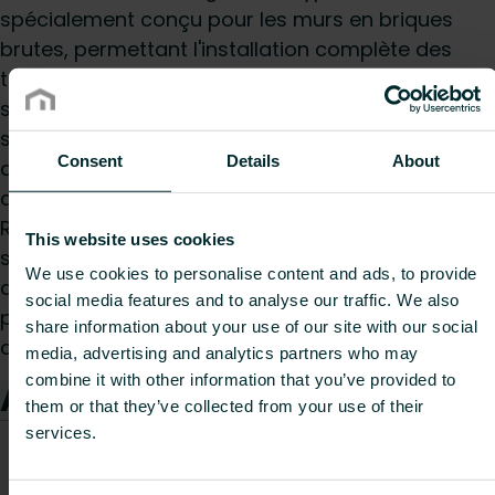
spécialement conçu pour les murs en briques
brutes, permettant l'installation complète des
tuyaux de chauffage sans les radiateurs. Ce
système facilite le prémontage précis avec des
supports Monclac, des supports de perçage et
Consent
Details
About
des supports d'angle spéciaux. Il comprend un
angle de montage, des supports de
Raccordement et une console de perçage
This website uses cookies
spéciale, offrant une polyvalence accrue pour
We use cookies to personalise content and ads, to provide
des installations simplifiées et des tests de
social media features and to analyse our traffic. We also
pression de l'ensemble du système de tuyauterie
share information about your use of our site with our social
avant le montage final des radiateurs
media, advertising and analytics partners who may
combine it with other information that you’ve provided to
Articles
them or that they’ve collected from your use of their
services.
CO2/Kg
Code
Description
Longueur
Poids
équivalen