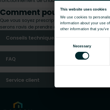
fonctionnement de chauffage bien équilibré et ef
Comment pouvons-nous vou
This website uses cookies
We use cookies to personalis
Que vous soyez prescripteur, installateur, architec
information about your use of
serons ravis de prendre en charge votre demande
other information that you’ve
Conseils techniques
Consent
Necessary
Selection
FAQ
Service client