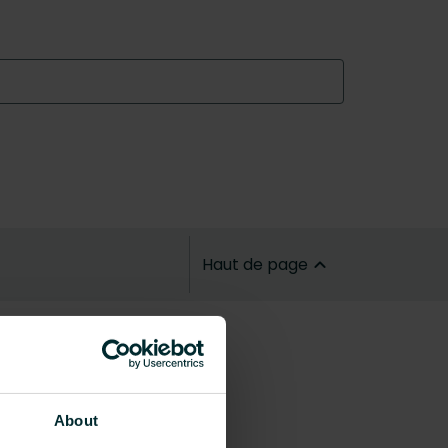
Haut de page
About