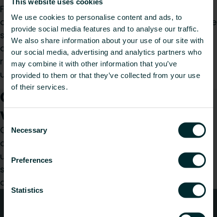
This website uses cookies
Fabriqués pour supporter des charges élevées,
We use cookies to personalise content and ads, to
ces supports sont faciles à installer et offrent une
provide social media features and to analyse our traffic.
stabilité et une sécurité à long terme. Adaptés à
We also share information about your use of our site with
différents types de murs et compatibles avec les
our social media, advertising and analytics partners who
radiateurs à colonnes Finimetal, ils garantissent
may combine it with other information that you’ve
une installation propre et sûre
provided to them or that they’ve collected from your use
of their services.
Comment pouvons-nous
vous aider ?
Consent
Que vous soyez prescripteur, installateur,
Necessary
Selection
architecte, bureau d’études, distributeur ou
utilisateur final, choisissez une catégorie et nous
Preferences
serons ravis de prendre en charge votre
demande.
Statistics
Conseils techniques