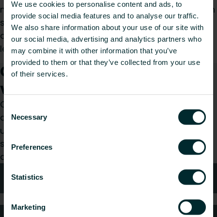
We use cookies to personalise content and ads, to
minimisant les dommages. Cet outil accélère non
provide social media features and to analyse our traffic.
seulement le processus d'installation mais
We also share information about your use of our site with
améliore également la sécurité et l'efficacité sur
our social media, advertising and analytics partners who
le chantier
may combine it with other information that you’ve
provided to them or that they’ve collected from your use
Comment pouvons-nous
of their services.
vous aider ?
Que vous soyez prescripteur, installateur,
Consent
architecte, bureau d’études, distributeur ou
Necessary
Selection
utilisateur final, choisissez une catégorie et nous
serons ravis de prendre en charge votre
Preferences
demande.
Conseils techniques
Statistics
Marketing