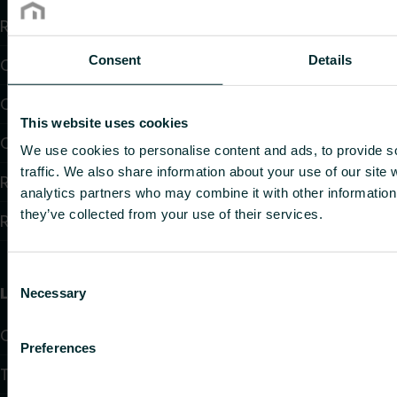
Radiateurs
Consent
Details
Chauffage par le sol et raffraîchissant
Convecteurs
This website uses cookies
Chauffage électrique
We use cookies to personalise content and ads, to provide s
traffic. We also share information about your use of our site 
Régulation électrique
analytics partners who may combine it with other information 
they’ve collected from your use of their services.
Régulation hydraulique
Consent
Liens utiles
Necessary
Selection
Calculateurs
Preferences
Téléchargements