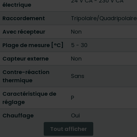
24 V CA
-
230 V CA
électrique
Raccordement
Tripolaire/Quadripolaire
Avec récepteur
Non
Plage de mesure [°C]
5 - 30
Capteur externe
Non
Contre-réaction
Sans
thermique
Caractéristique de
P
réglage
Chauffage
Oui
Tout afficher