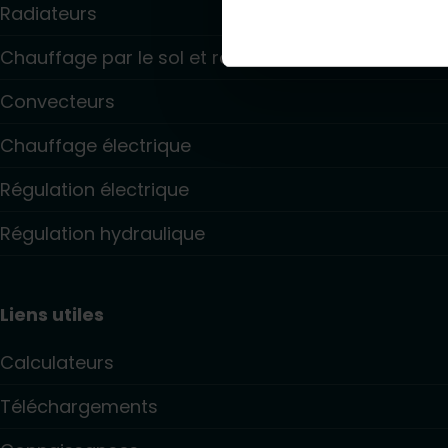
Radiateurs
Chauffage par le sol et raffraîchissant
Convecteurs
Chauffage électrique
Régulation électrique
Régulation hydraulique
Liens utiles
Calculateurs
Téléchargements