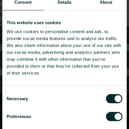
Consent
Details
About
utilisateur final, choisissez une catégorie et nous
serons ravis de prendre en charge votre
demande.
This website uses cookies
We use cookies to personalise content and ads, to
Conseils techniques
provide social media features and to analyse our traffic.
We also share information about your use of our site with
our social media, advertising and analytics partners who
FAQ
may combine it with other information that you’ve
provided to them or that they’ve collected from your use
of their services.
Service client
Consent
Necessary
Selection
Preferences