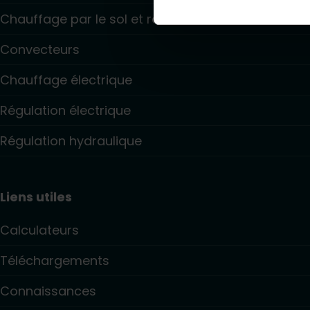
Chauffage par le sol et raffraîchissant
Convecteurs
Chauffage électrique
Régulation électrique
Régulation hydraulique
Liens utiles
Calculateurs
Téléchargements
Connaissances