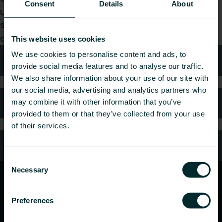
Consent
Details
About
utilisateur final, choisissez une catégorie et nous
serons ravis de prendre en charge votre
demande.
This website uses cookies
We use cookies to personalise content and ads, to
Conseils techniques
provide social media features and to analyse our traffic.
We also share information about your use of our site with
our social media, advertising and analytics partners who
FAQ
may combine it with other information that you’ve
provided to them or that they’ve collected from your use
of their services.
Service client
Consent
Necessary
Selection
Preferences