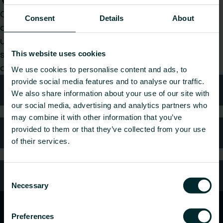
Que vous soyez prescripteur, installateur,
Consent
Details
About
architecte, bureau d’études, distributeur ou
utilisateur final, choisissez une catégorie et nous
serons ravis de prendre en charge votre
This website uses cookies
demande.
We use cookies to personalise content and ads, to
provide social media features and to analyse our traffic.
Conseils techniques
We also share information about your use of our site with
our social media, advertising and analytics partners who
may combine it with other information that you’ve
provided to them or that they’ve collected from your use
FAQ
of their services.
Service client
Consent
Necessary
Selection
Preferences