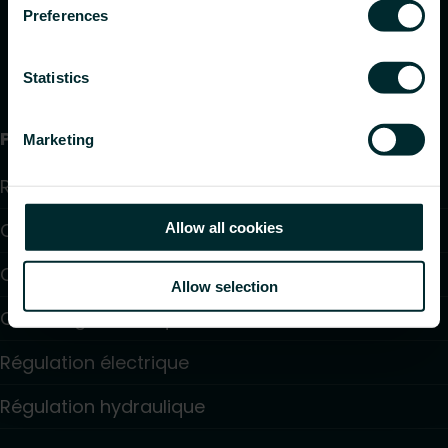
Preferences
Statistics
Produits
Marketing
Radiateurs
Chauffage par le sol et raffraîchissant
Allow all cookies
Convecteurs
Allow selection
Chauffage électrique
Régulation électrique
Régulation hydraulique