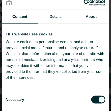
Comment pouvons-nous
vous aider ?
Consent
Details
About
Que vous soyez prescripteur, installateur,
architecte, bureau d’études, distributeur ou
This website uses cookies
utilisateur final, choisissez une catégorie et nous
serons ravis de prendre en charge votre
We use cookies to personalise content and ads, to
demande.
provide social media features and to analyse our traffic.
We also share information about your use of our site with
Conseils techniques
our social media, advertising and analytics partners who
may combine it with other information that you’ve
provided to them or that they’ve collected from your use
of their services.
FAQ
Consent
Necessary
Selection
Service client