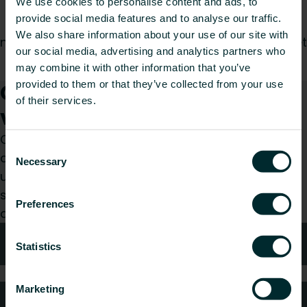
We use cookies to personalise content and ads, to
toujours à portée de main. Pour plus de guides,
provide social media features and to analyse our traffic.
de conseils et d'informations sur les produits,
We also share information about your use of our site with
nous vous invitons à explorer notre section FAQ et
our social media, advertising and analytics partners who
notre blog.
may combine it with other information that you’ve
provided to them or that they’ve collected from your use
Comment pouvons-nous
of their services.
vous aider ?
Que vous soyez prescripteur, installateur,
Consent
architecte, bureau d’études, distributeur ou
Necessary
Selection
utilisateur final, choisissez une catégorie et nous
serons ravis de prendre en charge votre
Preferences
demande.
Conseils techniques
Statistics
Marketing
FAQ