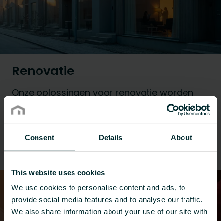
Renovatie
Onze oplossingen voor renovatie worden
toegepast in kantoren, residentiële
projecten, ziekenhuizen en gezondheidszorg,
hotels, scholen, hogescholen en particuliere
Consent
Details
About
woningen.
This website uses cookies
We use cookies to personalise content and ads, to
provide social media features and to analyse our traffic.
We also share information about your use of our site with