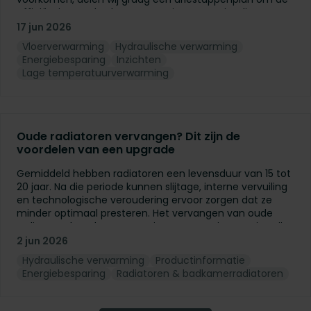
efficiëntie van de vloerverwarming te maximaliseren.
17 jun 2026
Vloerverwarming
Hydraulische verwarming
Energiebesparing
Inzichten
Lage temperatuurverwarming
Oude radiatoren vervangen? Dit zijn de
voordelen van een upgrade
Gemiddeld hebben radiatoren een levensduur van 15 tot
20 jaar. Na die periode kunnen slijtage, interne vervuiling
en technologische veroudering ervoor zorgen dat ze
minder optimaal presteren. Het vervangen van oude
radiatoren kan daarom een interessante investering zijn,
zelfs wanneer u niet overstapt naar een warmtepomp of
2 jun 2026
een ander lage temperatuursysteem.
Hydraulische verwarming
Productinformatie
Energiebesparing
Radiatoren & badkamerradiatoren