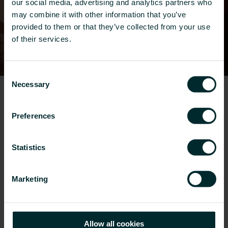
our social media, advertising and analytics partners who
may combine it with other information that you’ve
provided to them or that they’ve collected from your use
of their services.
Consent
Necessary
Selection
Onze 10 beloften
Preferences
We hebben deze 10 verbintenissen opgesteld
als onze referentiepunten tijdens onze reis om
Statistics
duurzaamheid in elk deel van ons bedrijf te
integreren.
Marketing
Onze 10 beloften
Blogartikelen
Allow all cookies