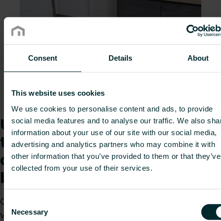
Consent
Details
About
Onze moderne paneelradiatoren werden
geselecteerd om ervoor te zorgen dat de
gegenereerde warmte efficiënt wordt verdeeld
This website uses cookies
over meer dan 100 appartementen.
We use cookies to personalise content and ads, to provide
Unisenza WiFi-
social media features and to analyse our traffic. We also sha
information about your use of our site with our social media,
thermostaten dragen bij
advertising and analytics partners who may combine it with
aan een duurzaam
other information that you’ve provided to them or that they’ve
collected from your use of their services.
binnenklimaat
Om de radiatoren te regelen, was het belangrijk
Consent
Necessary
voor de installateur een app-gestuurde wifi-
Selection