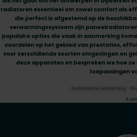
Als het gaat om het ontwerpen of bijwerken v
radiatoren essentieel om zowel comfort als eff
die perfect is afgestemd op de beschikbar
verwarmingssysteem zijn paneelradiatoren,
populaire opties die vaak in aanmerking komen
voordelen op het gebied van prestaties, efficië
voor verschillende soorten omgevingen en gebr
deze apparaten en bespreken we hoe ze 
toepassingen vo
Hydraulische verwarming
Pr
9 ok