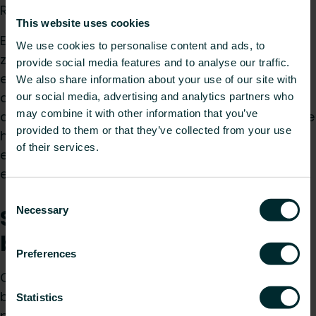
Radiatoren bij Purmo Group, uit.
This website uses cookies
Elke radiator kan afzonderlijk worden geregeld,
We use cookies to personalise content and ads, to
zodat gebruikers geld kunnen besparen en
provide social media features and to analyse our traffic.
energieverspilling kunnen minimaliseren door
We also share information about your use of our site with
alleen de kamers te verwarmen die ze
our social media, advertising and analytics partners who
may combine it with other information that you’ve
daadwerkelijk gebruiken, in plaats van onnodig de
provided to them or that they’ve collected from your use
hele ruimte te verwarmen. Dit verlaagt zowel de
of their services.
energierekening van de bewoners als de
ecologische voetafdruk van City Dox.
Consent
Slimme elektrische
Necessary
Selection
badkamerradiatoren
Preferences
Om ook in de badkamers een duurzaam
binnenklimaatcomfort te garanderen, omvat het
Statistics
project ook 193 van onze Flores elektrische