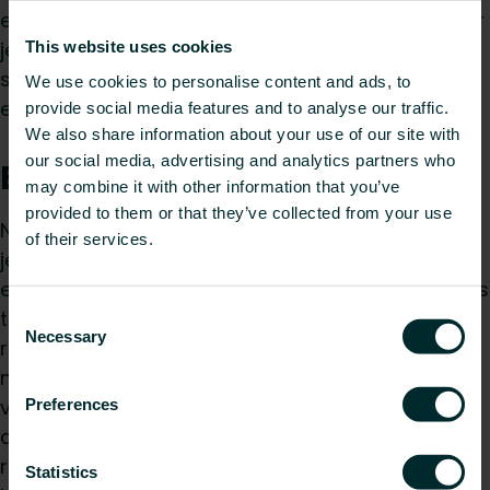
eenzelfde ruimte) met gemiddeld 5%. Zo verbeter
je het binnenklimaat dankzij minder
This website uses cookies
stofverbranding en een beter ionisatie-
We use cookies to personalise content and ads, to
evenwicht", zegt Mikko Iivonen.
provide social media features and to analyse our traffic.
We also share information about your use of our site with
our social media, advertising and analytics partners who
Energiebesparing
may combine it with other information that you’ve
provided to them or that they’ve collected from your use
Naast een comfortabeler binnenklimaat bespaar
of their services.
je ook aanzienlijk op energie als je oude
elektrische radiatoren vervangt door nieuwe. Dit is
Consent
te danken aan de betere thermostaat en betere
Necessary
Selection
regelaars die zorgen voor een gelijkmatigere en
nauwkeuriger geregelde kamertemperatuur en
voor praktische functies zoals een nacht- of
Preferences
afwezigheidsmodus. Een oude elektrische
radiator met een bimetaalthermostaat kan een
Statistics