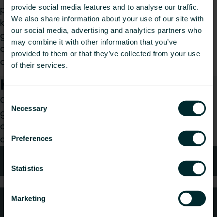
provide social media features and to analyse our traffic.
pijpen soepel worden afgevoerd, waardoor
We also share information about your use of our site with
knopen worden voorkomen en schade wordt
our social media, advertising and analytics partners who
geminimaliseerd. Dit hulpmiddel versnelt niet
may combine it with other information that you’ve
alleen het installatieproces, maar verbetert ook
provided to them or that they’ve collected from your use
de veiligheid en efficiëntie op de werkplek
of their services.
Hoe kunnen wij je helpen?
Of je nu een installateur, architect, planner,
Consent
Necessary
Selection
groothandelaar of eindgebruiker bent, kies een
categorie en wij helpen je graag met jouw
aanvraag.
Preferences
Technisch advies
Statistics
Marketing
Veelgestelde vragen