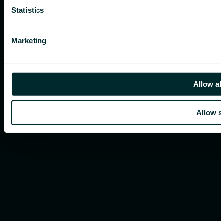
Statistics
Marketing
Allow al
Allow s