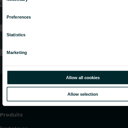
Selection
demande.
Conseils techniques
Preferences
Statistics
FAQ
Marketing
Service client
Allow all cookies
Allow selection
Produits