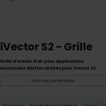
iVector S2 - Grille
Grille d'entrée d'air pour applications
encastrées ailettes droites pour iVector S2.
Liste de partenaires
Description
Spécifications techniques
Articles
H