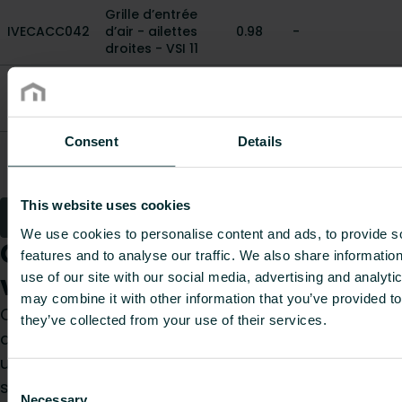
Grille d’entrée
IVECACC042
d’air - ailettes
0.98
-
droites - VSI 11
Grille d’entrée
IVECACC043
d’air - ailettes
1.22
-
droites - VSI 13
Consent
Details
Grille d’entrée
IVECACC044
d’air - ailettes
1.53
-
droites - VSI 15
This website uses cookies
1
2
We use cookies to personalise content and ads, to provide s
Comment pouvons-nous
features and to analyse our traffic. We also share informatio
vous aider ?
use of our site with our social media, advertising and analyt
may combine it with other information that you’ve provided to
Que vous soyez prescripteur, installateur,
they’ve collected from your use of their services.
architecte, bureau d’études, distributeur ou
utilisateur final, choisissez une catégorie et nous
Consent
serons ravis de prendre en charge votre
Necessary