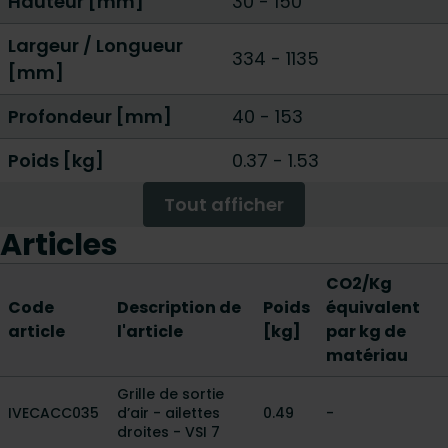
Hauteur [mm]
30
-
150
Largeur / Longueur
334
-
1135
[mm]
Profondeur [mm]
40
-
153
Poids [kg]
0.37
-
1.53
Tout afficher
Articles
CO2/Kg
Code
Description de
Poids
équivalent
article
l'article
[kg]
par kg de
matériau
Grille de sortie
IVECACC035
d’air - ailettes
0.49
-
droites - VSI 7